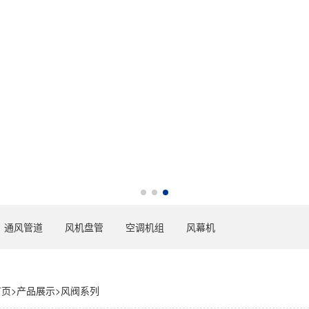
通风管道
风机盘管
空调机组
风幕机
首页
>
产品展示
>
风阀系列