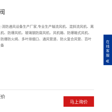
阀
-消防通风设备生产厂家,专业生产轴流风机、混斜流风机、离
风机、防爆风机、玻璃钢防腐风机、风机箱、防爆箱式风机、
、防爆防火阀、多叶排烟口、通风管道、防火复合风管、百叶
在
设备
线
客
服
报价
马上询价