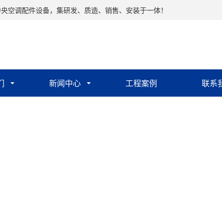
中央空调配件设备，集研发、质造、销售、安装于一体！
们
新闻中心
工程案例
联系