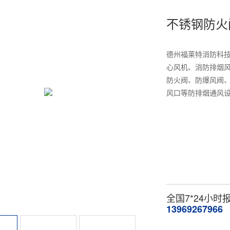
不锈钢防火
德州福莱特消防科技
心风机、消防排烟
防火阀、防爆风阀
风口等防排烟通风
全国7*24小时
13969267966