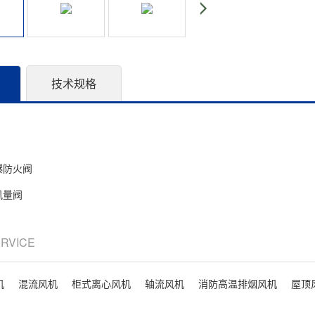
技术规格
爆防火阀
风量阀
ERVICE
机
混流风机
柜式离心风机
轴流风机
消防高温排烟风机
屋顶